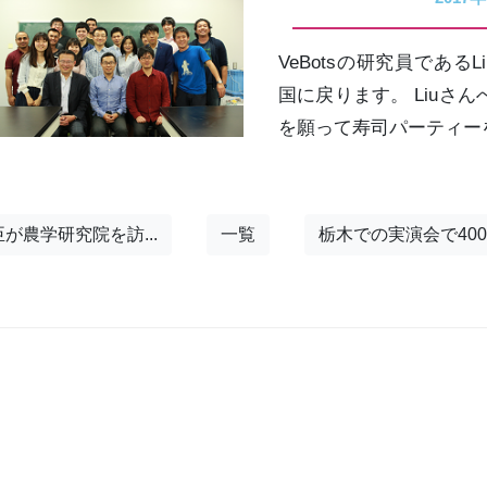
VeBotsの研究員である
国に戻ります。 Liuさ
を願って寿司パーティー
が農学研究院を訪...
一覧
栃木での実演会で400