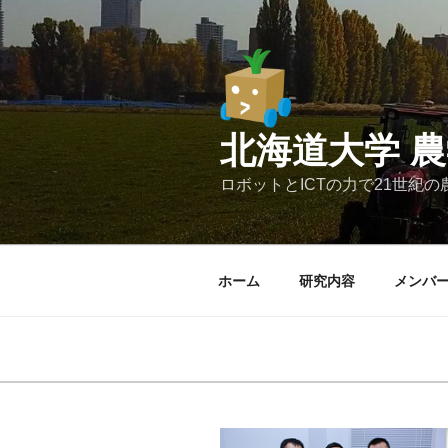
コ
ン
テ
ン
ツ
へ
北海道大学 
ス
キ
ロボットとICTの力で21世紀
ッ
プ
ホーム
研究内容
メンバ