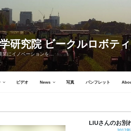
農学研究院 ビークルロボテ
の農業にイノベーションを…
ー
ビデオ
News
写真
パンフレット
Abou
LIUさんのお
2017