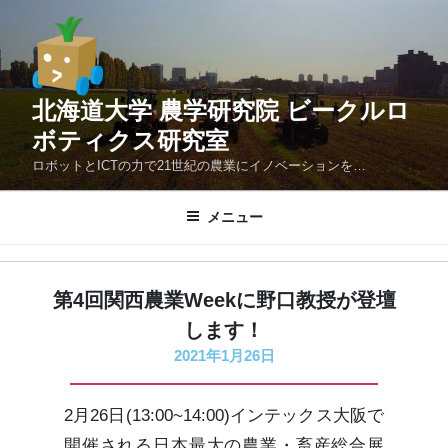
コ
ン
テ
ン
北海道大学 農学研究院 ビークルロ
ツ
へ
ボティクス研究室
ス
ロボットとICTの力で21世紀の農業にイノベーションを…
キ
ッ
メニュー
プ
第4回関西農業Weekに野口教授が登壇
します！
2021年1月26日
2月26日(13:00~14:00)インテックス大阪で
開催される日本最大の農業・畜産総合展