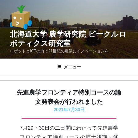
コ
ン
テ
ン
北海道大学 農学研究院 ビークルロ
ツ
へ
ボティクス研究室
ス
ロボットとICTの力で21世紀の農業にイノベーションを…
キ
ッ
メニュー
プ
先進農学フロンティア特別コースの論
文発表会が行われました
2021年7月30日
7月29・30日の二日間にわたって先進農学
フロンティア特別コースの博士後期・修