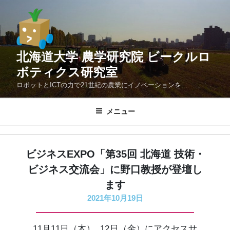
コ
ン
テ
ン
北海道大学 農学研究院 ビークルロ
ツ
へ
ボティクス研究室
ス
ロボットとICTの力で21世紀の農業にイノベーションを…
キ
ッ
メニュー
プ
ビジネスEXPO「第35回 北海道 技術・
ビジネス交流会」に野口教授が登壇し
ます
2021年10月19日
11月11日（木）, 12日（金）にアクセスサ